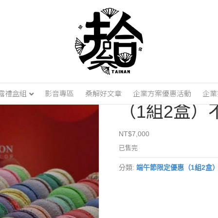
端午節限定優惠-50入禮盒組（1組2盒）不挑款
端午節限定優
露禮盒組
影音專區
桑解好文章
企業方案優惠活動
企業
（1組2盒）
NT$
7,000
已售完
分類:
端午節限定優惠（1組2盒