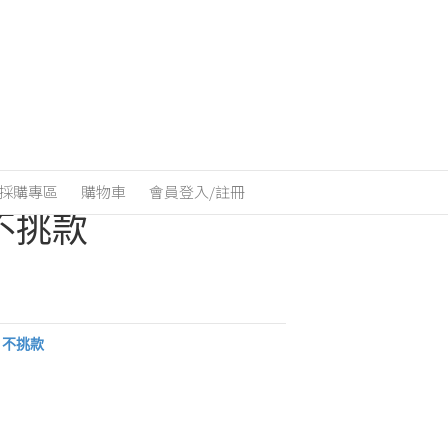
惠-50入禮盒組
採購專區
購物車
會員登入/註冊
不挑款
）不挑款