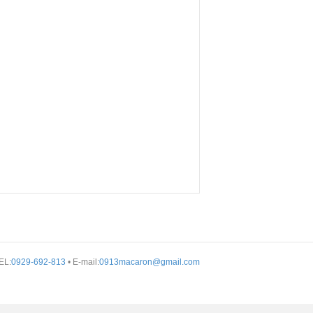
EL:
0929-692-813
• E-mail:
0913macaron@gmail.com