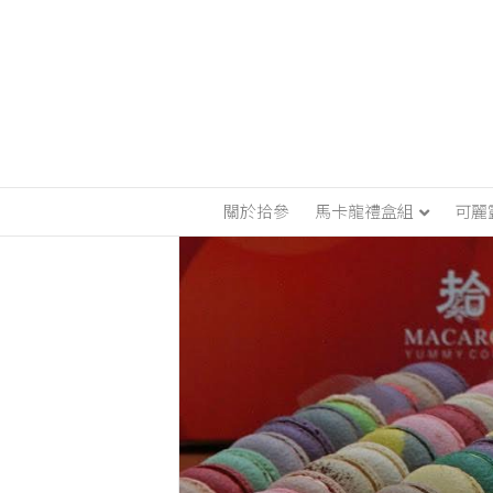
首頁
/
端午節限定優惠（1組2盒）不挑款
/ 
關於拾參
馬卡龍禮盒組
可麗