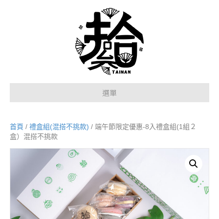
選單
首頁
/
禮盒組(混搭不挑款)
/ 端午節限定優惠-8入禮盒組(1組２
盒）混搭不挑款