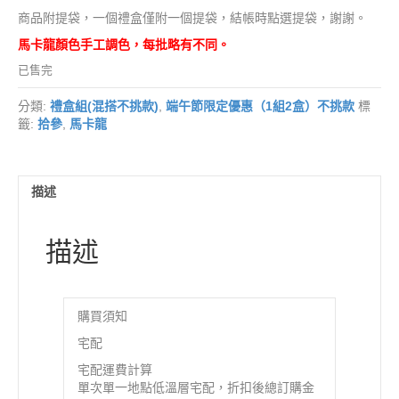
商品附提袋，一個禮盒僅附一個提袋，結帳時點選提袋，謝謝。
馬卡龍顏色手工調色，每批略有不同。
已售完
分類:
禮盒組(混搭不挑款)
,
端午節限定優惠（1組2盒）不挑款
標
籤:
拾參
,
馬卡龍
描述
描述
購買須知
宅配
宅配運費計算
單次單一地點低溫層宅配，折扣後總訂購金