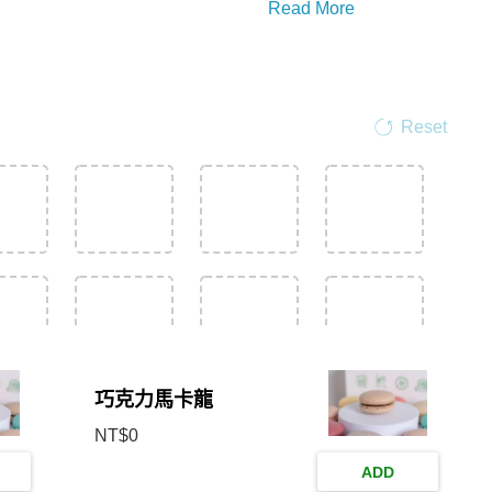
Read More
在16種口味中挑選出最愛的1
送禮自用兩相宜
禮盒尺寸:
Reset
商品附提袋，一個禮盒僅附
馬卡龍顏色手工調色，每批
巧克力馬卡龍
NT$
0
ADD