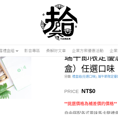
定優惠-16入禮盒組(1組2盒）任選口味
露禮盒組
影音專區
桑解好文章
企業方案優惠活動
企業
端午節限定優惠
盒）任選口味
分類:
禮盒組(任選口味)
,
端午節限定優
NT$0
PRICE
**挑選價格為補差價的價格**
自由搭配各式風味馬卡龍禮