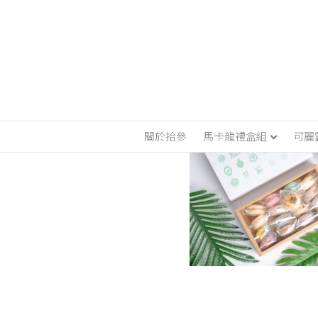
首頁
/
馬卡龍-16入禮盒(任選口味)
/ 端午節限
關於拾參
馬卡龍禮盒組
可麗