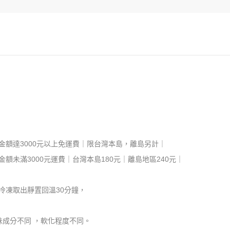
金額達3000元以上免運費｜限台灣本島，離島另計｜
未滿3000元運費｜台灣本島180元｜離島地區240元｜
冷凍取出靜置回溫30分鐘，
味成分不同 ，軟化程度不同。