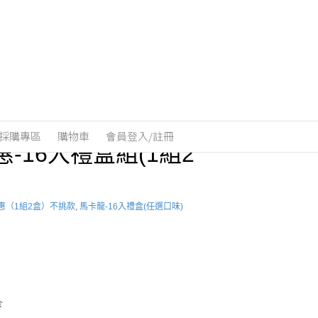
採購專區
購物車
會員登入/註冊
-16入禮盒組(1組2
惠（1組2盒）不挑款
,
馬卡龍-16入禮盒(任選口味)
盒