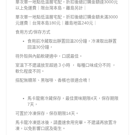
單次單一地點低溫層宅配，折扣後總訂購金額達3000元
以上免運費｜限台灣本島，離島另計｜
單次單一地點低溫層宅配，折扣後總訂購金額未滿3000
元運費｜台灣本島180元｜離島地區240元｜
食用方式/保存方式
食用前冷藏取出靜置回溫20分鐘，冷凍取出靜置
回溫30分鐘，
待外殼與內餡軟硬適中，口感最佳。
室溫下不建議放至超過３小時 ， 每種口味成分不同 ，
軟化程度不同。
搭配無糖茶、黑咖啡、香檳也很適合唷！
馬卡龍需冷藏保存，最佳賞味期限4天，保存期限
7天，
可置於冷凍保存，保存期限14天。
馬卡龍冷凍退冰後，請盡速食用完畢。不建議再放置冷
凍，以免影響口感及衛生。