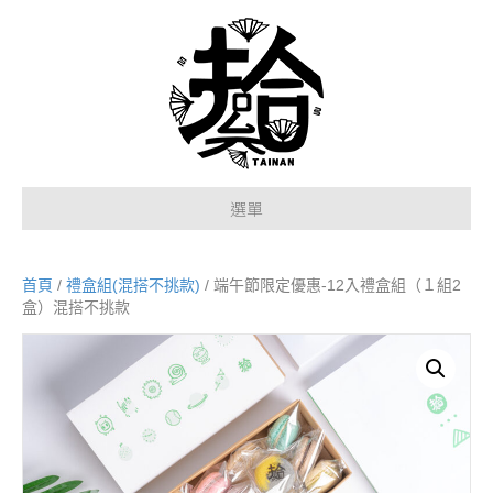
選單
首頁
/
禮盒組(混搭不挑款)
/ 端午節限定優惠-12入禮盒組（１組2
盒）混搭不挑款