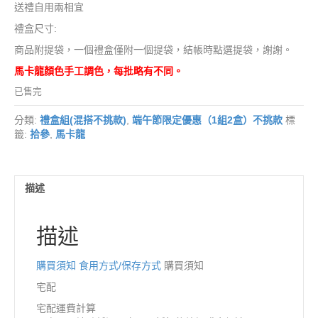
送禮自用兩相宜
禮盒尺寸:
商品附提袋，一個禮盒僅附一個提袋，結帳時點選提袋，謝謝。
馬卡龍顏色手工調色，每批略有不同。
已售完
分類:
禮盒組(混搭不挑款)
,
端午節限定優惠（1組2盒）不挑款
標
籤:
拾參
,
馬卡龍
描述
描述
購買須知
食用方式/保存方式
購買須知
宅配
宅配運費計算