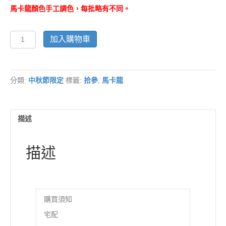
馬卡龍顏色手工調色，每批略有不同。
中
加入購物車
秋
節
限
定
分類:
中秋節限定
標籤:
拾參
,
馬卡龍
款-12
入
禮
盒
描述
組
「混
搭
描述
不
挑
款」
數
量
購買須知
宅配