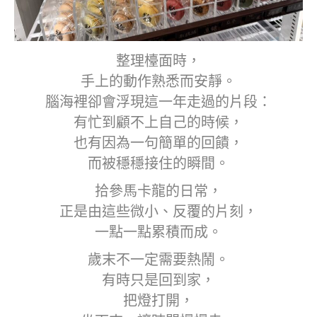
整理檯面時，
手上的動作熟悉而安靜。
腦海裡卻會浮現這一年走過的片段：
有忙到顧不上自己的時候，
也有因為一句簡單的回饋，
而被穩穩接住的瞬間。
拾參馬卡龍的日常，
正是由這些微小、反覆的片刻，
一點一點累積而成。
歲末不一定需要熱鬧。
有時只是回到家，
把燈打開，